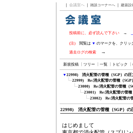
｜
会議室へ
｜
｜
雑談コーナーへ
建築設
投稿前に、必ず読んで下さい
→
(注)
閲覧は
▼
のマークを、クリッ
→
過去ログの検索
新規投稿
┃
ツリー
┃
一覧
┃
トピック
┃
▼
22998) 消火配管の管種（SGP）の
22999) Re:消火配管の管種（S
23000) Re:消火配管の管種
23001) Re:消火配管の
23002) Re:消火配
22998) 消火配管の管種（SGP）
はじめまして
東京都で消火配管（スプリン