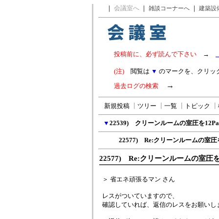
｜
会議室へ
｜
｜
雑談コーナーへ
建築設
投稿前に、必ず読んで下さい
→
(注)
閲覧は
▼
のマークを、クリッ
→
過去ログの検索
新規投稿
┃
ツリー
┃
一覧
┃
トピック
┃
▼
22539) クリーンルームの室圧を12P
22577) Re:クリーンルームの室圧を1
22577) Re:クリーンルームの室圧を
＞ 省エネ頑張るマン さん
レスがついていますので、
確認していれば、返信のレスをお願いし