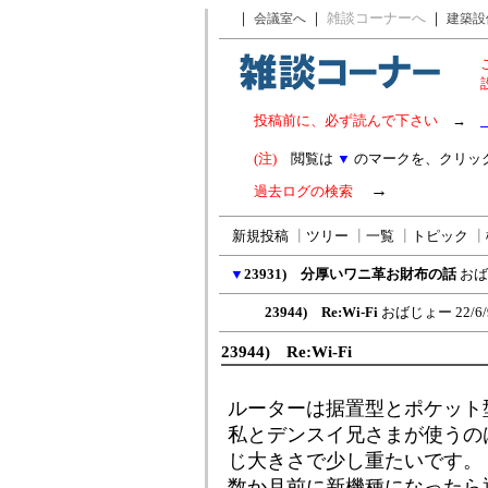
｜
｜
雑談コーナーへ
｜
会議室へ
建築設
投稿前に、必ず読んで下さい
→
(注)
閲覧は
▼
のマークを、クリッ
→
過去ログの検索
新規投稿
┃
ツリー
┃
一覧
┃
トピック
┃
▼
23931) 分厚いワニ革お財布の話
おば
23944) Re:Wi-Fi
おばじょー
22/6
23944) Re:Wi-Fi
ルーターは据置型とポケット
私とデンスイ兄さまが使うの
じ大きさで少し重たいです。
数か月前に新機種になったら