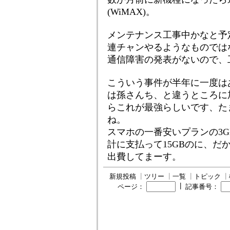
(WiMAX)。
メンテナンス工事中かなと予
連チャンやるようなものでは
通信障害の発表がないので、
こういう事件が半年に一度はある
は孫さんち、と違うところに
らこれが最強らしいです、た
ね。
スマホの一番安いプランの3
計に支払って15GBのに、だ
出費してまーす。
新規投稿
┃
ツリー
┃
一覧
┃
トピック
┃
┃
ページ：
記事番号：