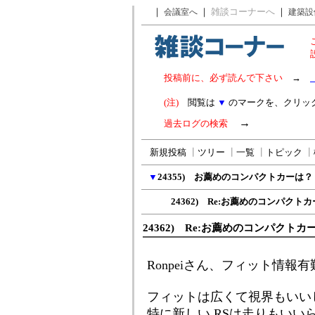
｜
｜
雑談コーナーへ
｜
会議室へ
建築設
投稿前に、必ず読んで下さい
→
(注)
閲覧は
▼
のマークを、クリッ
→
過去ログの検索
新規投稿
┃
ツリー
┃
一覧
┃
トピック
┃
▼
24355) お薦めのコンパクトカーは？
24362) Re:お薦めのコンパクト
24362) Re:お薦めのコンパクトカ
Ronpeiさん、フィット情報
フィットは広くて視界もいい
特に新しい RSは走りもい