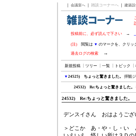
｜
｜
雑談コーナーへ
｜
会議室へ
建築設
投稿前に、必ず読んで下さい
→
(注)
閲覧は
▼
のマークを、クリッ
→
過去ログの検索
新規投稿
┃
ツリー
┃
一覧
┃
トピック
┃
▼
24525) ちょっと驚きました。
拝観ジ
24532) Re:ちょっと驚きました。
24532) Re:ちょっと驚きました。
デンスイさん おはようござ
＞どこか あ・や・し・い 
いえいえ、怪しい所は３Ｄの所