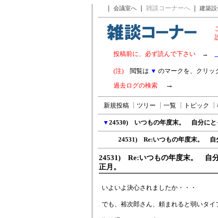
｜
｜
雑談コーナーへ
｜
会議室へ
建築設
投稿前に、必ず読んで下さい
→
(注)
閲覧は
▼
のマークを、クリッ
→
過去ログの検索
新規投稿
┃
ツリー
┃
一覧
┃
トピック
┃
▼
24530) いつもの年度末。 自分に
24531) Re:いつもの年度末。 自
24531) Re:いつもの年度末。 
正月。
いよいよ決心されましたか・・・
でも、裕次郎さん、頼まれると弱いタイプで