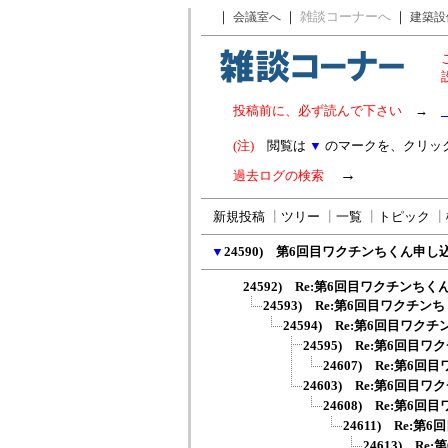
｜
｜
雑談コーナーへ
｜
会議室へ
建築設
投稿前に、必ず読んで下さい
→
(注)
閲覧は
▼
のマークを、クリッ
→
過去ログの検索
新規投稿
┃
ツリー
┃
一覧
┃
トピック
┃
▼
24590) 第6回目ワクチンちくん申し
24592) Re:第6回目ワクチンち
24593) Re:第6回目ワクチ
24594) Re:第6回目ワ
24595) Re:第6回
24607) Re:第
24603) Re:第6回
24608) Re:第
24611) Re
24613) 