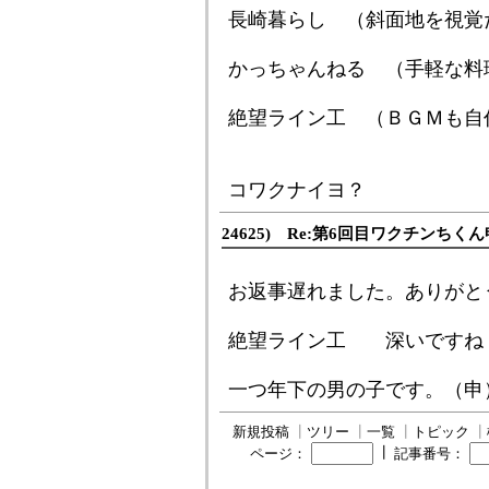
長崎暮らし （斜面地を視覚
かっちゃんねる （手軽な料
絶望ライン工 （ＢＧＭも自
コワクナイヨ？
24625) Re:第6回目ワクチンち
お返事遅れました。ありがと
絶望ライン工 深いですね
一つ年下の男の子です。（申
新規投稿
┃
ツリー
┃
一覧
┃
トピック
┃
┃
ページ：
記事番号：