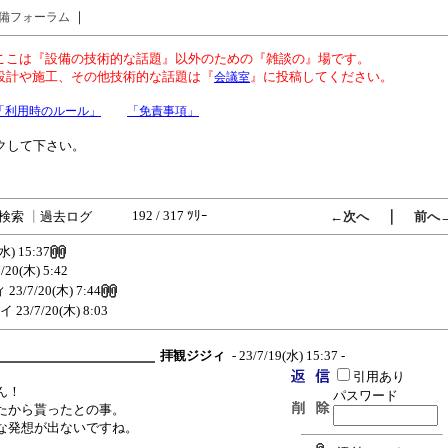
｜
備フォーラム
ここは『設備の技術的な話題』以外のための『雑談の』場です。
設計や施工、その他技術的な話題は『
』に投稿してください。
会議室
「利用時のルール」
「免責事項」
クして下さい。
192 / 317 ﾂﾘｰ
｜
検索
┃
過去ログ
←次へ
前へ
(水) 15:37
7/20(木) 5:42
ィ
23/7/20(木) 7:44
イ
23/7/20(木) 8:03
拝観ジジィ
- 23/7/19(水) 15:37 -
引用あり
ん！
パスワード
たから貰ったとの事。
な発想が出ないですね。