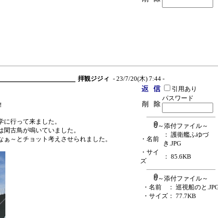
拝観ジジィ
- 23/7/20(木) 7:44 -
引用あり
パスワード
！
学に行って来ました。
～添付ファイル～
は閑古鳥が鳴いていました。
： 護衛艦ふゆづ
なぁ～とチョット考えさせられました。
・名前
き.JPG
・サイ
： 85.6KB
ズ
～添付ファイル～
・名前
： 巡視船のと.JP
・サイズ
： 77.7KB