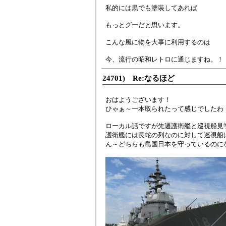
私的には黒でも塗装してあれば
もっとグーだと思います。
こんな風に物を大事に利用するのは
今、流行の昭和レトロに通じますね。！
24701) Re:なるほど
おはようございます！
ひゃぁ～一本取られたって感じでしたわ
ローカル話ですが先週護衛艦と巡視船見
護衛艦には長蛇の列なのに対して巡視船
ん～どちらも島国日本を守っているのに