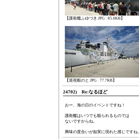
【護衛艦ふゆづき.JPG : 85.6KB】
【巡視船のと.JPG : 77.7KB】
24702) Re:なるほど
おー、海の日のイベントですね！
護衛艦はいつでも観られるものでは
ないですからね。
興味の度合いが如実に現れた感じですね