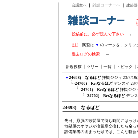
｜
｜
雑談コーナーへ
｜
会議室へ
建築設
投稿前に、必ず読んで下さい
→
(注)
閲覧は
▼
のマークを、クリッ
→
過去ログの検索
新規投稿
┃
ツリー
┃
一覧
┃
トピック
┃
▼
24698) なるほど
拝観ジジィ
23/7/19
24700) Re:なるほど
デンスイ
23/
24701) Re:なるほど
拝観ジジ
24702) Re:なるほど
デンス
24698) なるほど
先日、贔屓の散髪屋で待ち時間にはっけ
散髪屋のオヤジが換気扇交換したら余っ
設備業者の固まった頭では、こんな斬新