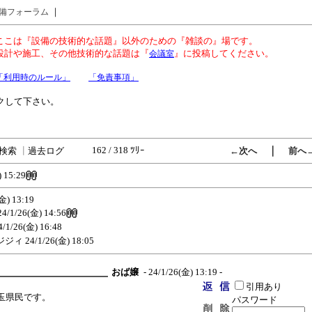
｜
備フォーラム
ここは『設備の技術的な話題』以外のための『雑談の』場です。
設計や施工、その他技術的な話題は『
』に投稿してください。
会議室
「利用時のルール」
「免責事項」
クして下さい。
162 / 318 ﾂﾘｰ
｜
検索
┃
過去ログ
←次へ
前へ
 15:29
金) 13:19
24/1/26(金) 14:56
4/1/26(金) 16:48
ジジィ
24/1/26(金) 18:05
おば嬢
- 24/1/26(金) 13:19 -
引用あり
玉県民です。
パスワード