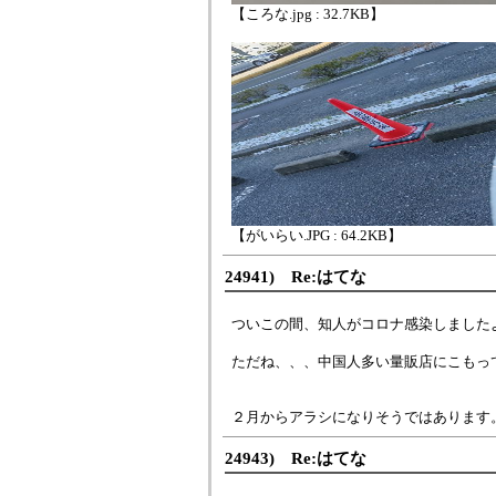
【ころな.jpg : 32.7KB】
【がいらい.JPG : 64.2KB】
24941) Re:はてな
ついこの間、知人がコロナ感染しました
ただね、、、中国人多い量販店にこもっ
２月からアラシになりそうではあります
24943) Re:はてな