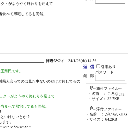
ェクトがようやく終わりを迎えて
当食べて帰宅してるも同然。
拝観ジジィ
- 24/1/26(金) 14:56 -
引用あり
埼玉県民です。
パスワード
川県人会ってのは見た事ないのだけど何してるの
～添付ファイル～
・名前
： ころな.jpg
ジェクトがようやく終わりを迎えて
・サイズ
： 32.7KB
弁当食べて帰宅してるも同然。
～添付ファイル～
！
・名前
： がいらい.JPG
いといけないとか？
・サイズ
： 64.2KB
します。
ヒマヒマなのかな？