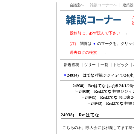
｜
｜
雑談コーナーへ
｜
会議室へ
建築設
投稿前に、必ず読んで下さい
→
(注)
閲覧は
▼
のマークを、クリッ
→
過去ログの検索
新規投稿
┃
ツリー
┃
一覧
┃
トピック
┃
▼
24934) はてな
拝観ジジィ
24/1/24(水)
24938) Re:はてな
おば嬢
24/1/26(
24939) Re:はてな
拝観ジジィ
24941) Re:はてな
おば嬢
2
24943) Re:はてな
拝観
24938) Re:はてな
こちらの石川県人会にお邪魔してます埼