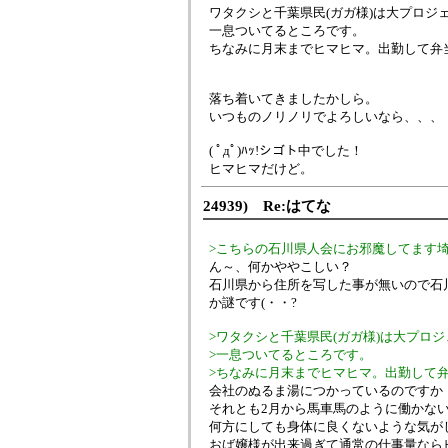
ワタクシと千葉県民(ガガ様)は大プロジ
一息ついてるところです。
ちなみに月末までヒマヒマ。出勤して弁
落ち着いてきましたかしら。
いつものノリノリでよろしいなら、、、
( ﾟдﾟ)ﾊｯ!シゴト中でした！
ヒマヒマだけど。
24939) Re:はてな
>こちらの石川県人会にお邪魔してます
ん～、何かややこしい？
石川県から住所を写した事が無いので石
か謎です(・・?
>ワタクシと千葉県民(ガガ様)は大プロ
>一息ついてるところです。
>ちなみに月末までヒマヒマ。出勤して
会社のぬるま湯につかっているのですか
それとも2月から馬車馬のように働かな
何方にしても身体に良くないような気が
おば嬢様が出来過ぎて通常の仕事量なら