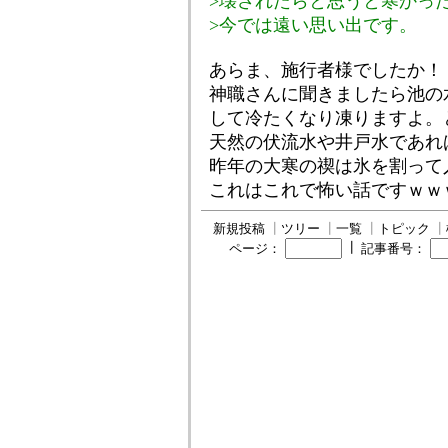
>壊されたらと思うと寒かっ
>今では遠い思い出です。
あらま、施行者様でしたか！
神職さんに聞きましたら池の
して冷たくなり凍りますよ。
天然の伏流水や井戸水であれ
昨年の大寒の禊は氷を割って
これはこれで怖い話ですｗｗ
新規投稿
┃
ツリー
┃
一覧
┃
トピック
┃
┃
ページ：
記事番号：