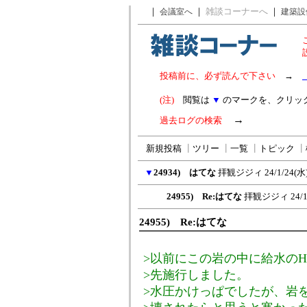
｜
｜
雑談コーナーへ
｜
会議室へ
建築設
投稿前に、必ず読んで下さい
→
(注)
閲覧は
▼
のマークを、クリッ
→
過去ログの検索
新規投稿
┃
ツリー
┃
一覧
┃
トピック
┃
▼
24934) はてな
拝観ジジィ
24/1/24(水)
24955) Re:はてな
拝観ジジィ
24/
24955) Re:はてな
>以前にこの岩の中に給水のH
>先施行しました。
>水圧かけっぱでしたが、岩