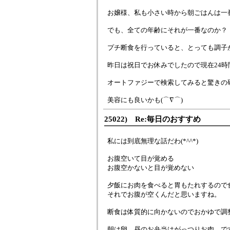
お嬢様、私も小さい時から朝ごはんは一
でも、全ての年齢にそれが一番なのか？
プチ断食を行っていると、とっても調子
昨日は祝日でお休みでしたので現在24時
オートファジーで検索してみると驚きの
美容にも良いかも(⌒∇⌒)
25022) Re:毎日のおすすめ
私には到底無理な話だわ(*^^*)
お腹空いて目が覚める
お腹空かないと目が覚めない
夕飯にお肉を食べると胃もたれするので
それでお腹が空くんだと思いますね。
断食は体質的に向かないのでおかゆで調
朝は卵、昼のお弁当はがっつりお肉、で