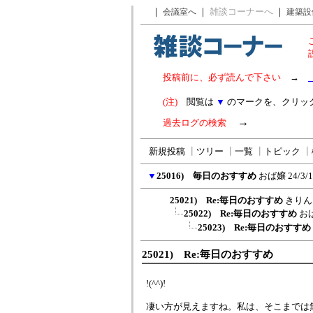
｜
｜
雑談コーナーへ
｜
会議室へ
建築設
投稿前に、必ず読んで下さい
→
(注)
閲覧は
▼
のマークを、クリッ
→
過去ログの検索
新規投稿
┃
ツリー
┃
一覧
┃
トピック
┃
▼
25016) 毎日のおすすめ
おば嬢
24/3/
25021) Re:毎日のおすすめ
きりん
25022) Re:毎日のおすすめ
お
25023) Re:毎日のおすすめ
25021) Re:毎日のおすすめ
!(^^)!
凄い方が見えますね。私は、そこまでは