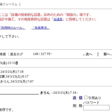
｜
備フォーラム
ここは『設備の技術的な話題』以外のための『雑談の』場です。
設計や施工、その他技術的な話題は『
』に投稿してください。
会議室
「利用時のルール」
「免責事項」
クして下さい。
149 / 317 ﾂﾘｰ
｜
検索
┃
過去ログ
←次へ
前へ
15(金) 23:11
24/3/21(木) 7:18
ば嬢
24/3/23(土) 8:17
きりん
24/3/25(月) 7:07
きりん
- 24/3/21(木) 7:18 -
引用あり
パスワード
無理です。