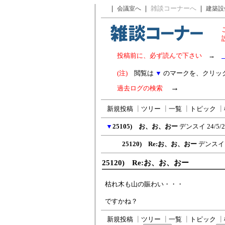
｜
｜
雑談コーナーへ
｜
会議室へ
建築設
投稿前に、必ず読んで下さい
→
(注)
閲覧は
▼
のマークを、クリッ
→
過去ログの検索
新規投稿
┃
ツリー
┃
一覧
┃
トピック
┃
▼
25105) お、お、おー
デンスイ
24/5/
25120) Re:お、お、おー
デンスイ
25120) Re:お、お、おー
枯れ木も山の賑わい・・・
ですかね？
新規投稿
┃
ツリー
┃
一覧
┃
トピック
┃