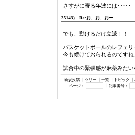
さすがに寄る年波には･････
25143) Re:お、お、おー
でも、動けるだけ立派！！
バスケットボールのレフェリ
今も続けておられるのですね
試合中の緊張感が麻薬みたい
新規投稿
┃
ツリー
┃
一覧
┃
トピック
┃
┃
ページ：
記事番号：