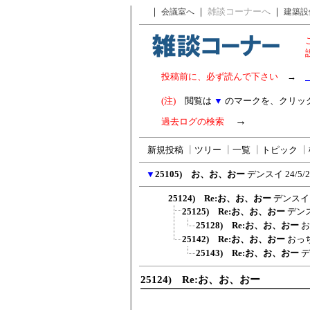
｜
｜
雑談コーナーへ
｜
会議室へ
建築設
投稿前に、必ず読んで下さい
→
(注)
閲覧は
▼
のマークを、クリッ
→
過去ログの検索
新規投稿
┃
ツリー
┃
一覧
┃
トピック
┃
▼
25105) お、お、おー
デンスイ
24/5/
25124) Re:お、お、おー
デンスイ
25125) Re:お、お、おー
デン
25128) Re:お、お、おー
お
25142) Re:お、お、おー
おっ
25143) Re:お、お、おー
デ
25124) Re:お、お、おー