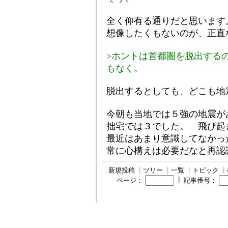
全く仰有る通りだと思います
想像したくもないのが、正直
>ホントは首都圏を脱出する
もなく。
脱出するとしても、どこも地
今朝も当地では５強の地震が
拙宅では３でした。 飛び起
最近はあまり意識してなかっ
常に心構えは必要だなと再認
新規投稿
┃
ツリー
┃
一覧
┃
トピック
┃
┃
ページ：
記事番号：