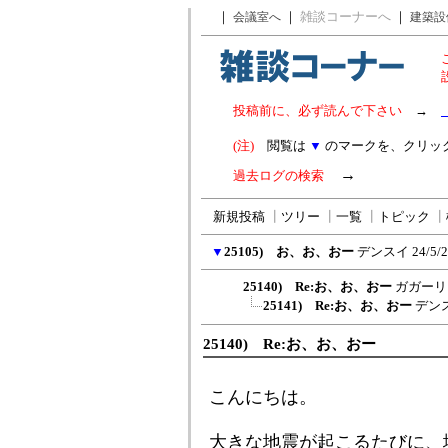
｜
｜
雑談コーナーへ
｜
会議室へ
建築設
投稿前に、必ず読んで下さい
→
(注)
閲覧は
▼
のマークを、クリッ
→
過去ログの検索
新規投稿
┃
ツリー
┃
一覧
┃
トピック
┃
▼
25105) お、お、おー
デンスイ
24/5/
25140) Re:お、お、おー
ガガーリ
25141) Re:お、お、おー
デン
25140) Re:お、お、おー
こんにちは。
大きな地震が起こるたびに、