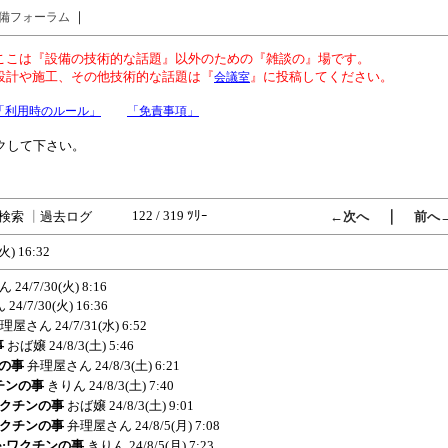
｜
備フォーラム
ここは『設備の技術的な話題』以外のための『雑談の』場です。
設計や施工、その他技術的な話題は『
』に投稿してください。
会議室
「利用時のルール」
「免責事項」
クして下さい。
122 / 319 ﾂﾘｰ
｜
検索
┃
過去ログ
←次へ
前へ
(火) 16:32
ん
24/7/30(火) 8:16
ん
24/7/30(火) 16:36
理屋さん
24/7/31(水) 6:52
事
おば嬢
24/8/3(土) 5:46
ンの事
弁理屋さん
24/8/3(土) 6:21
クチンの事
きりん
24/8/3(土) 7:40
:ワクチンの事
おば嬢
24/8/3(土) 9:01
:ワクチンの事
弁理屋さん
24/8/5(月) 7:08
 Re:ワクチンの事
きりん
24/8/5(月) 7:23