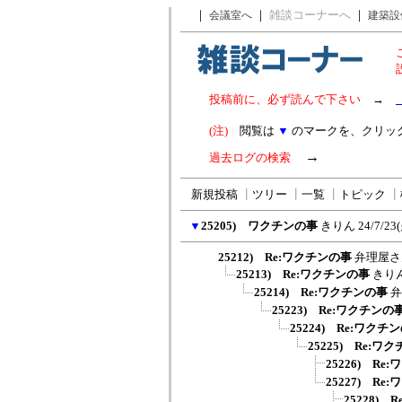
｜
｜
雑談コーナーへ
｜
会議室へ
建築設
投稿前に、必ず読んで下さい
→
(注)
閲覧は
▼
のマークを、クリッ
→
過去ログの検索
新規投稿
┃
ツリー
┃
一覧
┃
トピック
┃
▼
25205) ワクチンの事
きりん
24/7/23
25212) Re:ワクチンの事
弁理屋さ
25213) Re:ワクチンの事
きり
25214) Re:ワクチンの事
弁
25223) Re:ワクチンの
25224) Re:ワクチ
25225) Re:ワ
25226) Re
25227) Re
25228)