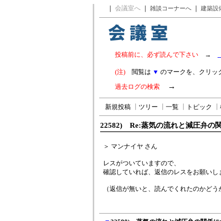
｜
会議室へ
｜
｜
雑談コーナーへ
建築設
投稿前に、必ず読んで下さい
→
(注)
閲覧は
▼
のマークを、クリッ
→
過去ログの検索
新規投稿
┃
ツリー
┃
一覧
┃
トピック
┃
22582) Re:蒸気の流れと減圧弁
＞ マンナイヤ さん
レスがついていますので、
確認していれば、返信のレスをお願いし
（返信が無いと、読んでくれたのかどう