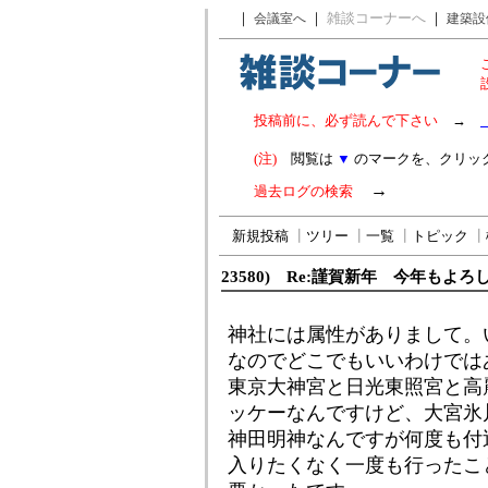
｜
｜
雑談コーナーへ
｜
会議室へ
建築設
投稿前に、必ず読んで下さい
→
(注)
閲覧は
▼
のマークを、クリッ
→
過去ログの検索
新規投稿
┃
ツリー
┃
一覧
┃
トピック
┃
23580) Re:謹賀新年 今年もよ
神社には属性がありまして。
なのでどこでもいいわけでは
東京大神宮と日光東照宮と高
ッケーなんですけど、大宮氷
神田明神なんですが何度も付
入りたくなく一度も行ったこ