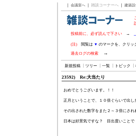
｜
｜
雑談コーナーへ
｜
会議室へ
建築設
投稿前に、必ず読んで下さい
→
(注)
閲覧は
▼
のマークを、クリッ
→
過去ログの検索
新規投稿
┃
ツリー
┃
一覧
┃
トピック
┃
23592) Re:大当たり
おめでとうございます。！！
正月ということで、１０倍ぐらいで出し
その出された数字をまた２～３倍にされ
日本は好景気ですな？ 目出度いことで