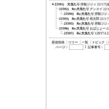
▼
23591) 大当たり
拝観ジジィ
22/1/7(金
23592) Re:大当たり
デンスイ
22/
23594) Re:大当たり
拝観ジジ
23593) Re:大当たり
裕次郎
22/1/7
23595) Re:大当たり
拝観ジジ
23596) Re:大当たり
おばじょー
2
23597) Re:大当たり
12BY7A
2
新規投稿
┃
ツリー
┃
一覧
┃
トピック
┃
┃
ページ：
記事番号：