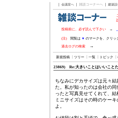
｜
｜
雑談コーナーへ
｜
会議室へ
建築設
投稿前に、必ず読んで下さい
→
(注)
閲覧は
▼
のマークを、クリッ
→
過去ログの検索
新規投稿
┃
ツリー
┃
一覧
┃
トピック
┃
23869) Re:大きいことはいいこと
ちなみにデカサイズは元々結
た。私が知ったのは会社の同
ったと写真見せてくれて、結
ミニサイズはその時のケーキ
よ。