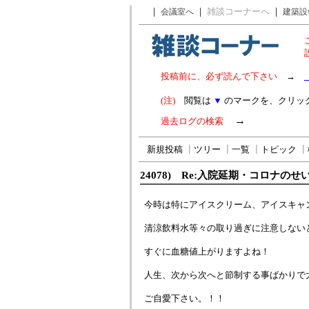
｜
｜
雑談コーナーへ
｜
会議室へ
建築設
投稿前に、必ず読んで下さい
→
(注)
閲覧は
▼
のマークを、クリッ
→
過去ログの検索
新規投稿
┃
ツリー
┃
一覧
┃
トピック
┃
24078) Re:入院延期・コロナのせ
今時は特にアイスクリーム、アイスキャ
清涼飲料水等々の取り過ぎに注意しない
すぐに血糖値上がりますよね！
人生、次から次へと節制する事ばかりで
ご自愛下さい。！！