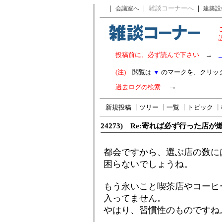
｜
｜
雑談コーナーへ
｜
会議室へ
建築設
投稿前に、必ず読んで下さい
→
(注)
閲覧は
▼
のマークを、クリッ
→
過去ログの検索
新規投稿
┃
ツリー
┃
一覧
┃
トピック
┃
24273) Re:寄れば必ず行った店
都会ですから、選ぶ店の数に
困らないでしょうね。
もう永いこと喫茶店やコーヒ
入ってません。
やはり、習慣性のものですね