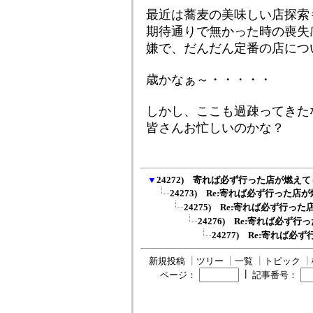
最近は蕎麦の美味しい店探索
期待通りで無かった時の喪失
嫌で、だんだん定番の店につ
歳かなぁ～・・・・・
しかし、ここも過疎ってきた
皆さんお忙しいのかな？
▼
24272) 寄れば必ず行った店が燃え
24273) Re:寄れば必ず行った
24275) Re:寄れば必ず行
24276) Re:寄れば必ず
24277) Re:寄れば
新規投稿
┃
ツリー
┃
一覧
┃
トピック
┃
┃
ページ：
記事番号：