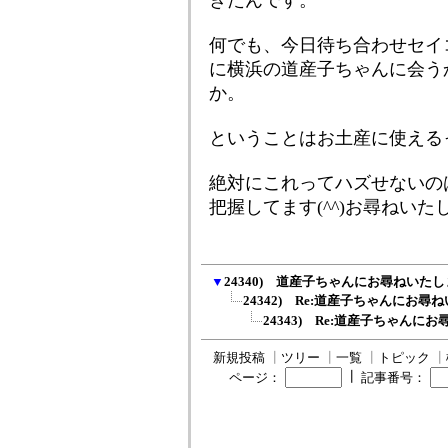
きたんです。
何でも、今日待ち合わせセイ
に横浜の道産子ちゃんに会う
か。
ということはお土産に使える
絶対にこれってハズせないの
把握してます(^^)お尋ねいた
▼
24340) 道産子ちゃんにお尋ねいた
24342) Re:道産子ちゃんにお尋
24343) Re:道産子ちゃんに
新規投稿
┃
ツリー
┃
一覧
┃
トピック
┃
┃
ページ：
記事番号：