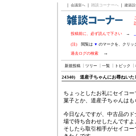
｜
｜
雑談コーナーへ
｜
会議室へ
建築設
投稿前に、必ず読んで下さい
→
(注)
閲覧は
▼
のマークを、クリッ
→
過去ログの検索
新規投稿
┃
ツリー
┃
一覧
┃
トピック
┃
24340) 道産子ちゃんにお尋ねい
ちょっとしたお礼にセイコー
菓子とか、道産子ちゃんはも
今日なんですが、中古品のド
場で待ち合わせしたんですよ
そしたら取引相手がセイコー