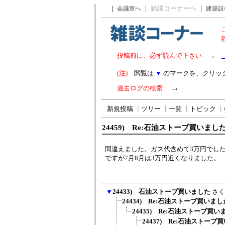
｜
｜
雑談コーナーへ
｜
会議室へ
建築設
投稿前に、必ず読んで下さい
→
(注)
閲覧は
▼
のマークを、クリッ
→
過去ログの検索
新規投稿
┃
ツリー
┃
一覧
┃
トピック
┃
24459) Re:石油ストーブ買いまし
間違えました。ガス代含めて3万円でした(
ですが7月8月は3万円近くなりました。
▼
24433) 石油ストーブ買いました
さく
24434) Re:石油ストーブ買いまし
24435) Re:石油ストーブ買い
24437) Re:石油ストーブ