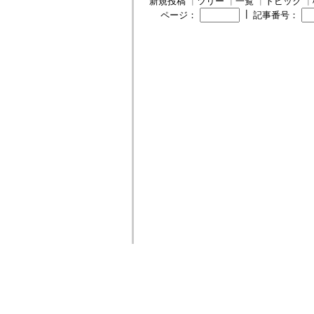
新規投稿
┃
ツリー
┃
一覧
┃
トピック
┃
┃
ページ：
記事番号：