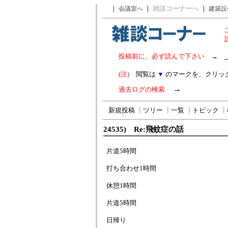
｜
｜
雑談コーナーへ
｜
会議室へ
建築設
投稿前に、必ず読んで下さい
→
(注)
閲覧は
▼
のマークを、クリッ
→
過去ログの検索
新規投稿
┃
ツリー
┃
一覧
┃
トピック
┃
24535) Re:飛蚊症の話
片道5時間
打ち合わせ1時間
休憩1時間
片道5時間
日帰り