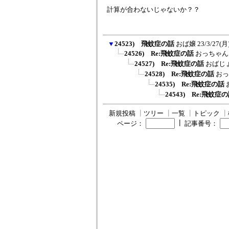
計算が合わないじゃないか？？
▼
24523) 飛蚊症の話
おば嬢
23/3/27(月)
24526) Re:飛蚊症の話
おっちゃん
24527) Re:飛蚊症の話
おばじ
24528) Re:飛蚊症の話
おっ
24535) Re:飛蚊症の話
24543) Re:飛蚊症
新規投稿
┃
ツリー
┃
一覧
┃
トピック
┃
┃
ページ：
記事番号：