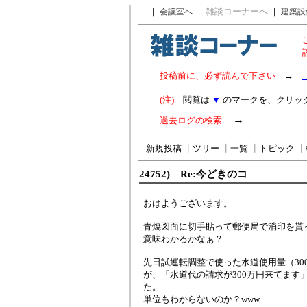
｜
｜
雑談コーナーへ
｜
会議室へ
建築設
投稿前に、必ず読んで下さい
→
(注)
閲覧は
▼
のマークを、クリッ
→
過去ログの検索
新規投稿
┃
ツリー
┃
一覧
┃
トピック
┃
24752) Re:今どきのコ
おはようございます。
青焼図面に切手貼って郵便局で消印を貰
意味わかるかなぁ？
先日試運転調整で使った水道使用量（30
が、「水道代の請求が300万円来てます
た。
単位もわからないのか？www