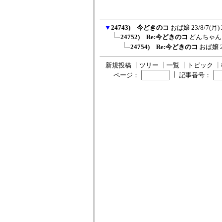
▼
24743) 今どきのコ
おば嬢
23/8/7(月) 
24752) Re:今どきのコ
どんちゃん
24754) Re:今どきのコ
おば嬢
新規投稿
┃
ツリー
┃
一覧
┃
トピック
┃
┃
ページ：
記事番号：