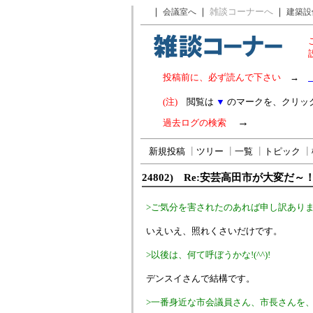
｜
｜
雑談コーナーへ
｜
会議室へ
建築設
投稿前に、必ず読んで下さい
→
(注)
閲覧は
▼
のマークを、クリッ
→
過去ログの検索
新規投稿
┃
ツリー
┃
一覧
┃
トピック
┃
24802) Re:安芸高田市が大変だ～
>ご気分を害されたのあれば申し訳あり
いえいえ、照れくさいだけです。
>以後は、何て呼ぼうかな!(^^)!
デンスイさんで結構です。
>一番身近な市会議員さん、市長さんを