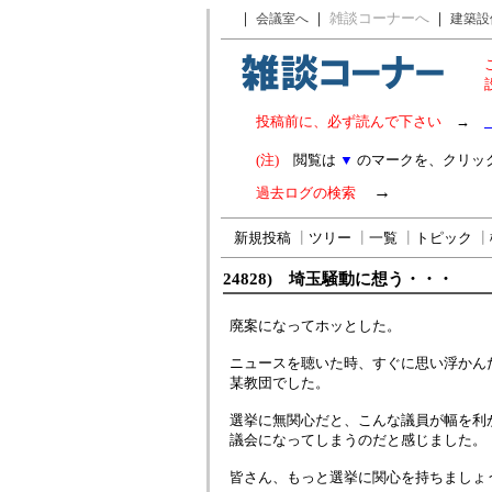
｜
｜
雑談コーナーへ
｜
会議室へ
建築設
投稿前に、必ず読んで下さい
→
(注)
閲覧は
▼
のマークを、クリッ
→
過去ログの検索
新規投稿
┃
ツリー
┃
一覧
┃
トピック
┃
24828) 埼玉騒動に想う・・・
廃案になってホッとした。
ニュースを聴いた時、すぐに思い浮かん
某教団でした。
選挙に無関心だと、こんな議員が幅を利
議会になってしまうのだと感じました。
皆さん、もっと選挙に関心を持ちましょ