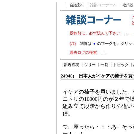
｜
｜
雑談コーナーへ
｜
会議室へ
建築設
投稿前に、必ず読んで下さい
→
(注)
閲覧は
▼
のマークを、クリッ
→
過去ログの検索
新規投稿
┃
ツリー
┃
一覧
┃
トピック
┃
24946) 日本人がイケアの椅子を
イケアの椅子を買いました、
ニトリの16000円のが２年
組み立て段階から作りの違い
信。
で、座ったら・・・あ！そっ