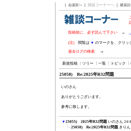
｜
｜
雑談コーナーへ
｜
会議室へ
建築設
投稿前に、必ず読んで下さい
→
(注)
閲覧は
▼
のマークを、クリッ
→
過去ログの検索
新規投稿
┃
ツリー
┃
一覧
┃
トピック
┃
25058) Re:2025年R32問題
いのさん
ありがとうございます。
参考に致します。
▼
25055) 2025年R32問題
いのさん
24/
25058) Re:2025年R32問題
きりん