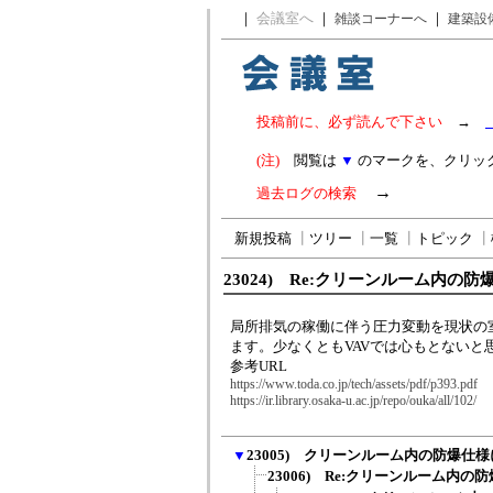
｜
会議室へ
｜
｜
雑談コーナーへ
建築設
投稿前に、必ず読んで下さい
→
(注)
閲覧は
▼
のマークを、クリッ
→
過去ログの検索
新規投稿
┃
ツリー
┃
一覧
┃
トピック
┃
23024) Re:クリーンルーム内の
局所排気の稼働に伴う圧力変動を現状の
ます。少なくともVAVでは心もとないと
参考URL
https://www.toda.co.jp/tech/assets/pdf/p393.pdf
https://ir.library.osaka-u.ac.jp/repo/ouka/all/102/
▼
23005) クリーンルーム内の防爆仕
23006) Re:クリーンルーム内