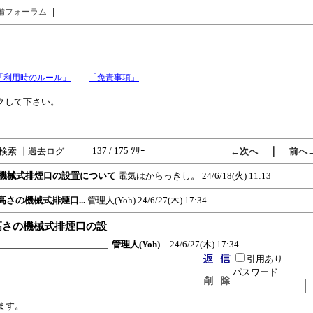
｜
備フォーラム
「利用時のルール」
「免責事項」
クして下さい。
137 / 175 ﾂﾘｰ
｜
検索
┃
過去ログ
←次へ
前へ
さの機械式排煙口の設置について
電気はからっきし。
24/6/18(火) 11:13
高さの機械式排煙口...
管理人(Yoh)
24/6/27(木) 17:34
井高さの機械式排煙口の設
管理人(Yoh)
- 24/6/27(木) 17:34 -
引用あり
パスワード
ます。