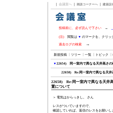
｜
会議室へ
｜
｜
雑談コーナーへ
建築設
投稿前に、必ず読んで下さい
→
(注)
閲覧は
▼
のマークを、クリッ
→
過去ログの検索
新規投稿
┃
ツリー
┃
一覧
┃
トピック
┃
▼
22654) 同一室内で異なる天井高
22658) Re:同一室内で異なる天井
22658) Re:同一室内で異なる天
置について
＞ 電気はからっきし。 さん
レスがついていますので、
確認していれば、返信のレスをお願いし