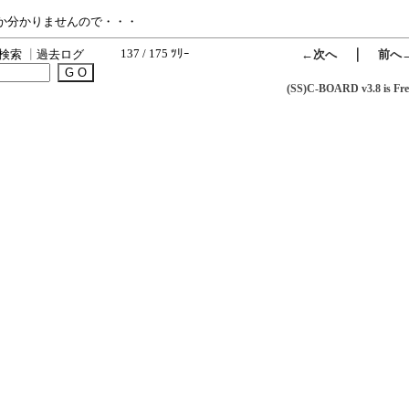
か分かりませんので・・・
137 / 175 ﾂﾘｰ
｜
検索
┃
過去ログ
←次へ
前へ
(SS)C-BOARD v3.8 is Fre