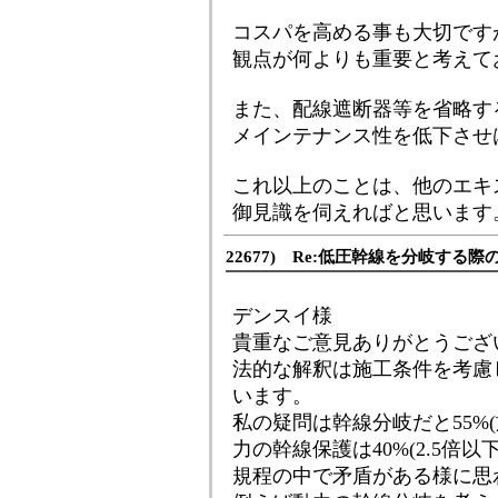
コスパを高める事も大切です
観点が何よりも重要と考えて
また、配線遮断器等を省略す
メインテナンス性を低下させ
これ以上のことは、他のエキ
御見識を伺えればと思います
22677) Re:低圧幹線を分岐する
デンスイ様
貴重なご意見ありがとうござ
法的な解釈は施工条件を考慮
います。
私の疑問は幹線分岐だと55%
力の幹線保護は40%(2.5倍
規程の中で矛盾がある様に思