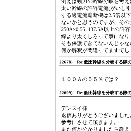
例えば動力の幹線分岐を考え
太い幹線の許容電流(がいし引
する過電流遮断機は2.5倍以下
ないかと思うのですが、その
250A×0.55=137.5A
線より太くしろって事になり
そも保護できてないんじゃな
何か解釈が間違ってますでし
22678) Re:低圧幹線を分岐する
１００Ａの５５％では？
22699) Re:低圧幹線を分岐する
デンスイ様
返信ありがとうございました
参考にさせて頂きます。
また何か分かりましたら教え