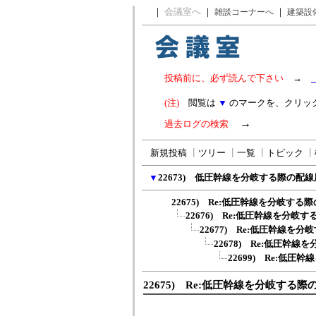
｜
会議室へ
｜
｜
雑談コーナーへ
建築設
投稿前に、必ず読んで下さい
→
(注)
閲覧は
▼
のマークを、クリッ
→
過去ログの検索
新規投稿
┃
ツリー
┃
一覧
┃
トピック
┃
▼
22673) 低圧幹線を分岐する際の配
22675) Re:低圧幹線を分岐する際
22676) Re:低圧幹線を分岐す
22677) Re:低圧幹線を分
22678) Re:低圧幹線
22699) Re:低圧
22675) Re:低圧幹線を分岐する