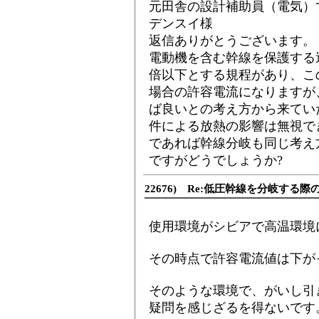
元田舎の設計補助員（電気）
デンスイ様
返信ありがとうございます。
電動機を含む幹線を保護する過
倍以下とする規程があり、こ
場合の許容電流になりますが
ば良いとの考え方から来てい
件による放熱の影響は無視で
であれば幹線分岐も同じ考え
ですがどうでしょうか?
22676) Re:低圧幹線を分岐する
使用環境がシビアで高温環境
その時点で許容電流値は下が
そのような環境で、がいし引
疑問を感じざるを得ないです