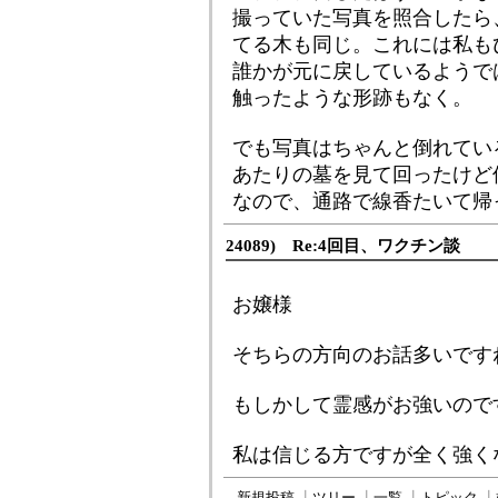
撮っていた写真を照合したら
てる木も同じ。これには私も
誰かが元に戻しているようで
触ったような形跡もなく。
でも写真はちゃんと倒れてい
あたりの墓を見て回ったけど
なので、通路で線香たいて帰
24089) Re:4回目、ワクチン談
お嬢様
そちらの方向のお話多いです
もしかして霊感がお強いので
私は信じる方ですが全く強く
新規投稿
┃
ツリー
┃
一覧
┃
トピック
┃