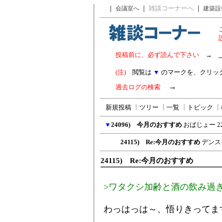
｜
｜
雑談コーナーへ
｜
会議室へ
建築設
投稿前に、必ず読んで下さい
→
(注)
閲覧は
▼
のマークを、クリッ
→
過去ログの検索
新規投稿
┃
ツリー
┃
一覧
┃
トピック
┃
▼
24096) 今月のおすすめ
おばじょー
2
24115) Re:今月のおすすめ
デンス
24115) Re:今月のおすすめ
>ワタクシ加齢と酒の飲み過ぎ
わっはっは～、悟りきってま