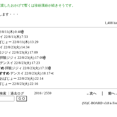
譲渡したおかげで暫くは珍紛漢紛が続きそうです。
します・・・
1,408 hi
2/8/11(木) 0:48
イ
22/8/11(木) 7:53
ばじょー
22/8/11(木) 13:29
イ
22/8/23(火) 14:34
観ジジィ
22/8/23(火) 17:09
拝観ジジィ
22/8/23(火) 17:09
デンスイ
22/8/23(火) 17:23
すめ
拝観ジジィ
22/8/23(火) 17:33
おすすめ
デンスイ
22/8/23(火) 18:17
≪
おばじょー
22/8/23(火) 22:14
ばじょー
22/8/23(火) 22:16
2016 / 2559
｜
検索
┃
過去ログ
←次へ
前へ
(SS)C-BOARD v3.8 is Fre