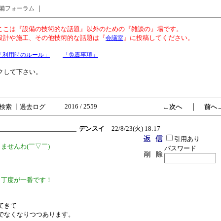
｜
備フォーラム
ここは『設備の技術的な話題』以外のための『雑談の』場です。
設計や施工、その他技術的な話題は『
』に投稿してください。
会議室
「利用時のルール」
「免責事項」
クして下さい。
2016 / 2559
｜
検索
┃
過去ログ
←次へ
前へ
デンスイ
- 22/8/23(火) 18:17 -
引用あり
ませんわ(￣▽￣)
パスワード
も丁度が一番です！
てきて
でなくなりつつあります。