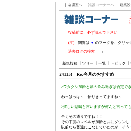
｜
｜
雑談コーナーへ
｜
会議室へ
建築設
投稿前に、必ず読んで下さい
→
(注)
閲覧は
▼
のマークを、クリッ
→
過去ログの検索
新規投稿
┃
ツリー
┃
一覧
┃
トピック
┃
24115) Re:今月のおすすめ
>ワタクシ加齢と酒の飲み過ぎは否定でき
わっはっは～、悟りきってますね～
>嬉しい悲鳴と言いますが何んと言って
全くその通りですね！！
その丁度のレベルが加齢と共にダウンし
以前なら普通にこなしていたのが、そう