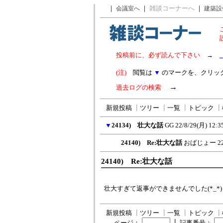
｜
｜
雑談コーナーへ
｜
会議室へ
建築設
投稿前に、必ず読んで下さい
→
(注)
閲覧は
▼
のマークを、クリッ
→
過去ログの検索
新規投稿
┃
ツリー
┃
一覧
┃
トピック
┃
▼
24134) 壮大な話
GG
22/8/29(月) 12:3
24140) Re:壮大な話
おばじょー
2
24140) Re:壮大な話
壮大すぎて返事ができませんでした(*_*)
新規投稿
┃
ツリー
┃
一覧
┃
トピック
┃
┃
ページ：
記事番号：