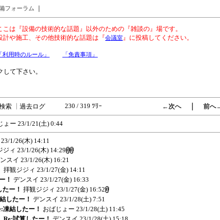
｜
備フォーラム
ここは『設備の技術的な話題』以外のための『雑談の』場です。
設計や施工、その他技術的な話題は『
』に投稿してください。
会議室
「利用時のルール」
「免責事項」
クして下さい。
230 / 319 ﾂﾘｰ
｜
検索
┃
過去ログ
←次へ
前へ
じょー
23/1/21(土) 0:44
23/1/26(木) 14:11
ジジィ
23/1/26(木) 14:29
ンスイ
23/1/26(木) 16:21
！
拝観ジジィ
23/1/27(金) 14:11
たー！
デンスイ
23/1/27(金) 16:33
結したー！
拝観ジジィ
23/1/27(金) 16:52
:凍結したー！
デンスイ
23/1/28(土) 7:51
 Re:凍結したー！
おばじょー
23/1/28(土) 11:45
2) Re:試算したー！
デンスイ
23/1/28(土) 15:18