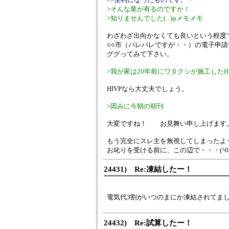
>そんな業が有るのですか！
>知りませんでした( ..)φメモメモ
わざわざ出向かなくても良いという程度
○○市（バレバレですが・・）の電子申
ググってみて下さい。
>我が家は20年前にワタクシが施工したHI
HIVPなら大丈夫でしょう。
>因みに今朝の朝刊
大変ですね！ お見舞い申し上げます
もう完全にスレ主を無視してしまったよ
お叱りを受ける前に、この辺で・・・(^0^
24431) Re:凍結したー！
電気代3割がいつのまにか凍結されてまし
24432) Re:試算したー！