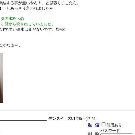
凍結する事が無いやろ！」と威張りましたら。
！」とあっさり言われましたｗ
ンダの水栓への
２ヶ所から吹き出していました。
VPですが漏水はまだないです。ｴｯﾍﾝ!
るかなぁ～。
デンスイ
- 23/1/28(土) 7:51 -
引用あり
。
パスワード