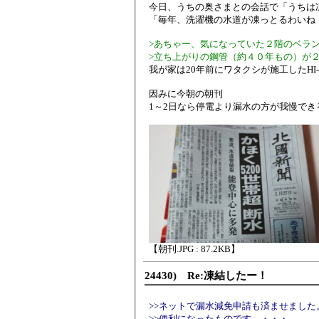
今日、うちの奥さまとの会話で「うちは
「毎年、洗濯機の水道が凍っとるわいね
>あちゃー、気になっていた２階のベラ
>立ち上がりの鋼管（約４０年もの）が
我が家は20年前にワタクシが施工したHI-
因みに今朝の朝刊
1～2日なら停電より漏水の方が我慢でき
【朝刊.JPG : 87.2KB】
24430) Re:凍結したー！
>>ネットで漏水減免申請も済ませました
>>便利になったものです。・・・