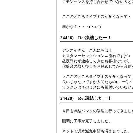
コモンセンスを持ち合わせていない人と
ここのところタイプミスが多くなって・
歳かな？・・・(´･ω･`)
24426) Re:凍結したー！
デンスイさん こんにちは！
カスタマーセレクション←流石です(^^♪
昼夜問わず連絡してきたお客様ですが、
化粧台の取り換えをお勧めしてから音信
＞ここのところタイプミスが多くなって
良いじゃないですか人間だもの( ｀ー´)ノ
ワタクシはそのミスにも気付いていない
24428) Re:凍結したー！
今日も凍結パンクの修理に行ってきまし
順調に工事が完了しました。
ネットで漏水減免申請も済ませました。