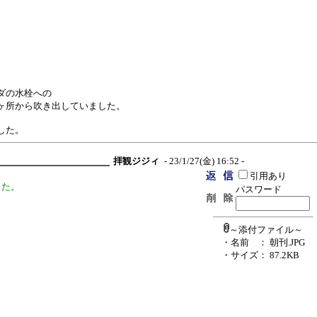
ダの水栓への
ヶ所から吹き出していました。
した。
拝観ジジィ
- 23/1/27(金) 16:52 -
引用あり
した。
パスワード
。
～添付ファイル～
・名前
： 朝刊.JPG
・サイズ
： 87.2KB