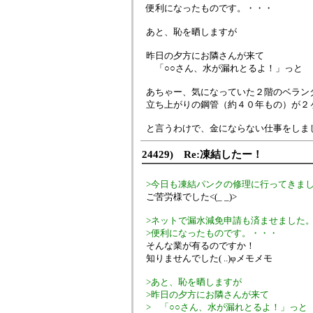
便利になったものです。・・・
あと、恥を晒しますが
昨日の夕方にお隣さんが来て
「○○さん、水が漏れとるよ！」っと
あちゃー、気になっていた２階のベラン
立ち上がりの鋼管（約４０年もの）が２
と言うわけで、金にならない仕事をしま
24429) Re:凍結したー！
>今日も凍結パンクの修理に行ってきま
ご苦労様でした<(_ _)>
>ネットで漏水減免申請も済ませました
>便利になったものです。・・・
そんな業が有るのですか！
知りませんでした( ..)φメモメモ
>あと、恥を晒しますが
>昨日の夕方にお隣さんが来て
> 「○○さん、水が漏れとるよ！」っと