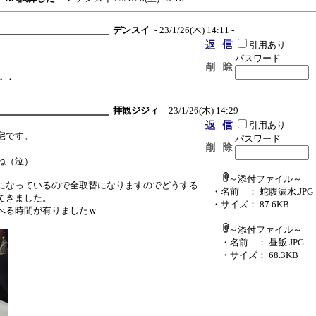
デンスイ
- 23/1/26(木) 14:11 -
引用あり
パスワード
・・
拝観ジジィ
- 23/1/26(木) 14:29 -
引用あり
宅です。
パスワード
ね（泣）
～添付ファイル～
になっているので全取替になりますのでどうする
・名前
： 蛇腹漏水.JPG
てきました。
・サイズ
： 87.6KB
べる時間が有りましたｗ
～添付ファイル～
・名前
： 昼飯.JPG
・サイズ
： 68.3KB