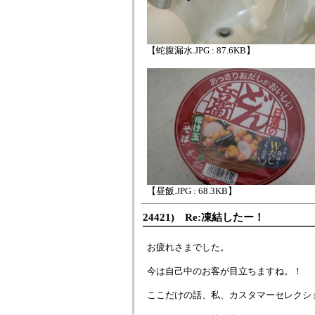
【蛇腹漏水.JPG : 87.6KB】
【昼飯.JPG : 68.3KB】
24421) Re:凍結したー！
お疲れさまでした。
今は自己中のお客が目立ちますね。！
ここだけの話、私、カスタマーセレクシ