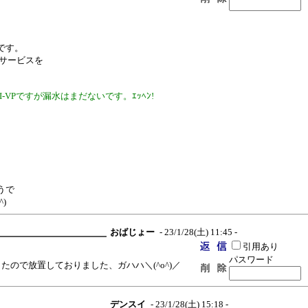
です。
請サービスを
-VPですが漏水はまだないです。ｴｯﾍﾝ!
。
うで
)
おばじょー
- 23/1/28(土) 11:45 -
引用あり
パスワード
たので放置しておりました、ガハハ＼(^o^)／
デンスイ
- 23/1/28(土) 15:18 -