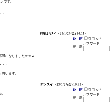
は×です。
・・
拝観ジジィ
- 23/1/27(金) 14:11 -
引用あり
パスワード
不通になりましたｗｗｗ
・・・
と思います。
デンスイ
- 23/1/27(金) 16:33 -
引用あり
た。
パスワード