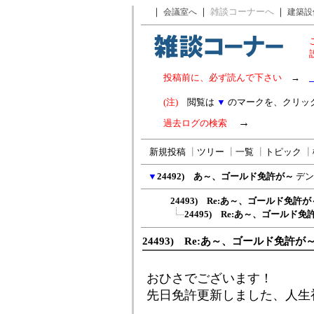
｜
｜
雑談コーナーへ
｜
会議室へ
建築設
投稿前に、必ず読んで下さい
→
(注)
閲覧は
▼
のマークを、クリッ
→
過去ログの検索
新規投稿
┃
ツリー
┃
一覧
┃
トピック
┃
▼
24492) あ～、ゴールド免許が～
デン
24493) Re:あ～、ゴールド免許が
24495) Re:あ～、ゴールド免
24493) Re:あ～、ゴールド免許が
おひさでございます！
先日免許更新しました、人生