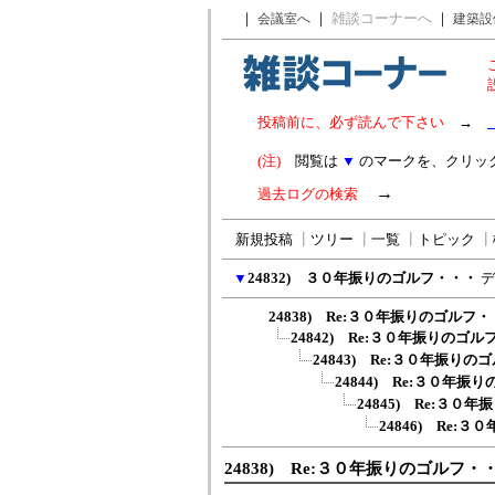
｜
｜
雑談コーナーへ
｜
会議室へ
建築設
投稿前に、必ず読んで下さい
→
(注)
閲覧は
▼
のマークを、クリッ
→
過去ログの検索
新規投稿
┃
ツリー
┃
一覧
┃
トピック
┃
▼
24832) ３０年振りのゴルフ・・・
デ
24838) Re:３０年振りのゴルフ
24842) Re:３０年振りのゴ
24843) Re:３０年振り
24844) Re:３０年振
24845) Re:３０
24846) Re:
24838) Re:３０年振りのゴルフ・