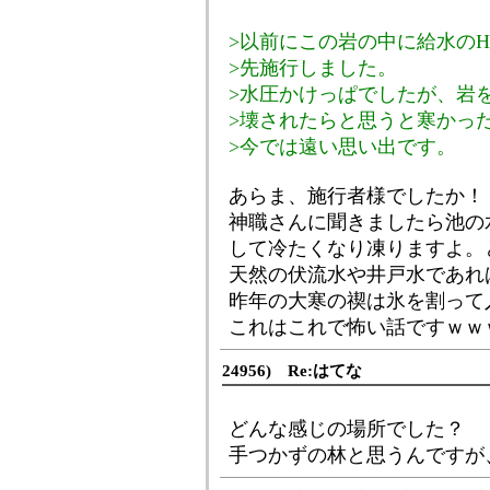
>以前にこの岩の中に給水のH
>先施行しました。
>水圧かけっぱでしたが、岩
>壊されたらと思うと寒かっ
>今では遠い思い出です。
あらま、施行者様でしたか！
神職さんに聞きましたら池の
して冷たくなり凍りますよ。
天然の伏流水や井戸水であれ
昨年の大寒の禊は氷を割って
これはこれで怖い話ですｗｗ
24956) Re:はてな
どんな感じの場所でした？
手つかずの林と思うんですが