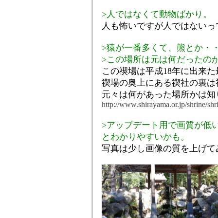
>人ではなくて動物ばかり。
人も怖いですが人ではないっ
>猿が一番多くて、熊とか・
>この場所は元は何だったの
この禊場は平成18年に出来
禊場の奥上にある禊社の裏は
元々は何があった場所かは知
http://www.shirayama.or.jp/shrine/shr
>アップデート用で画質が低
とわかりやすいかも。
写真は少し画像の質を上げて