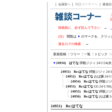
｜
｜
雑談コーナーへ
｜
会議室へ
建築設
投稿前に、必ず読んで下さい
→
(注)
閲覧は
▼
のマークを、クリッ
→
過去ログの検索
新規投稿
┃
ツリー
┃
一覧
┃
トピック
┃
▼
24934) はてな
拝観ジジィ
24/1/24(水)
24951) Re:はてな
拝観ジジィ
24/
24952) Re:はてな
おば嬢
24/1
24954) Re:はてな
拝観ジジ
24953) Re:はてな
GG
24/1/30(
24955) Re:はてな
拝観ジジ
24956) Re:はてな
おば嬢
2
24951) Re:はてな