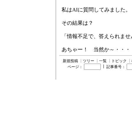
私はAIに質問してみました。
その結果は？
「情報不足で、答えられませ
あちゃー！ 当然か～・・・
新規投稿
┃
ツリー
┃
一覧
┃
トピック
┃
┃
ページ：
記事番号：