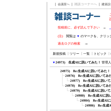
｜
｜
雑談コーナーへ
｜
会議室へ
建築設
投稿前に、必ず読んで下さい
→
(注)
閲覧は
▼
のマークを、クリッ
→
過去ログの検索
新規投稿
┃
ツリー
┃
一覧
┃
トピック
┃
▼
24973) 生成AIに訊いてみた！
管理人(
24975) Re:生成AIに訊いてみた！
24976) Re:生成AIに訊いてみ
24977) Re:生成AIに訊い
24978) Re:生成AIに訊いてみ
24979) Re:生成AIに訊い
24980) Re:生成AIに
24984) Re:生成
24986) Re: