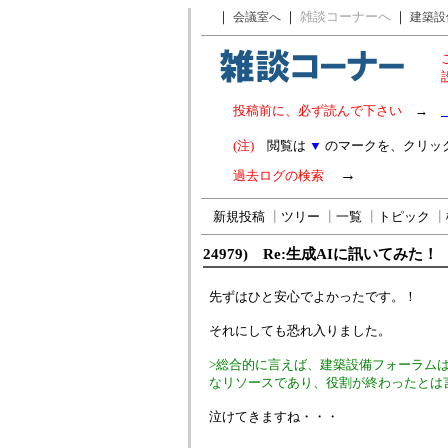
｜
｜
雑談コーナーへ
｜
会議室へ
建築設
投稿前に、必ず読んで下さい
→
(注)
閲覧は
▼
のマークを、クリッ
→
過去ログの検索
新規投稿
┃
ツリー
┃
一覧
┃
トピック
┃
24979) Re:生成AIに訊いてみた！
先ずはひと安心でよかったです。！
それにしても恐れ入りました。
>総合的に言えば、建築設備フォーラム
なリソースであり、役割が終わったとは
泣けてきますね・・・