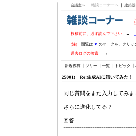
｜
｜
雑談コーナーへ
｜
会議室へ
建築設
投稿前に、必ず読んで下さい
→
(注)
閲覧は
▼
のマークを、クリッ
→
過去ログの検索
新規投稿
┃
ツリー
┃
一覧
┃
トピック
┃
25001) Re:生成AIに訊いてみた！
同じ質問をまた入力してみま
さらに進化してる？
回答
---------------------------------------