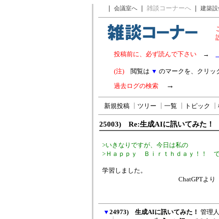
｜
｜
雑談コーナーへ
｜
会議室へ
建築設
投稿前に、必ず読んで下さい
→
(注)
閲覧は
▼
のマークを、クリッ
→
過去ログの検索
新規投稿
┃
ツリー
┃
一覧
┃
トピック
┃
25003) Re:生成AIに訊いてみた！
>いきなりですが、今日は私の
>Ｈａｐｐｙ Ｂｉｒｔｈｄａｙ！！ 
学習しました。
ChatGPTより
▼
24973) 生成AIに訊いてみた！
管理人(