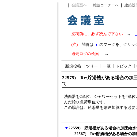
｜
会議室へ
｜
｜
雑談コーナーへ
建築設
投稿前に、必ず読んで下さい
→
(注)
閲覧は
▼
のマークを、クリッ
→
過去ログの検索
新規投稿
┃
ツリー
┃
一覧
┃
トピック
┃
22575) Re:貯湯槽がある場合の
て
洗面器を2単位、シャワーセットを4単
んだ給水負荷単位です。
この場合は、給湯量を別途加算する必要
▼
22559) 貯湯槽がある場合の加圧給
22567) Re:貯湯槽がある場合の加