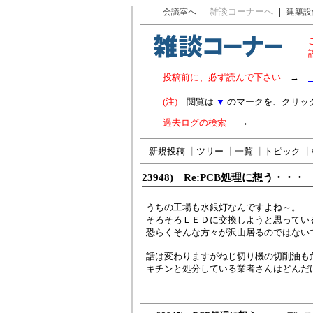
｜
｜
雑談コーナーへ
｜
会議室へ
建築設
投稿前に、必ず読んで下さい
→
(注)
閲覧は
▼
のマークを、クリッ
→
過去ログの検索
新規投稿
┃
ツリー
┃
一覧
┃
トピック
┃
23948) Re:PCB処理に想う・・・
うちの工場も水銀灯なんですよね～。
そろそろＬＥＤに交換しようと思ってい
恐らくそんな方々が沢山居るのではない
話は変わりますがねじ切り機の切削油も
キチンと処分している業者さんはどんだけ