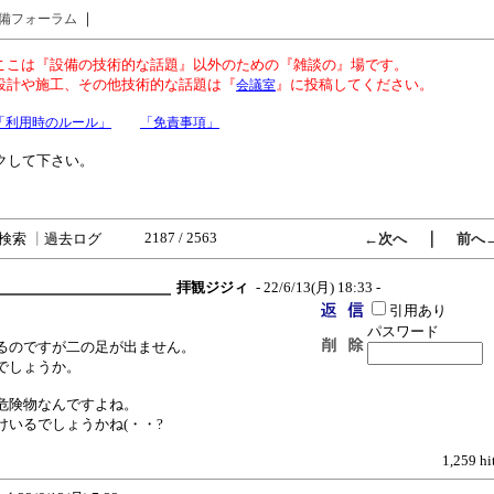
｜
備フォーラム
ここは『設備の技術的な話題』以外のための『雑談の』場です。
設計や施工、その他技術的な話題は『
』に投稿してください。
会議室
「利用時のルール」
「免責事項」
クして下さい。
2187 / 2563
｜
検索
┃
過去ログ
←次へ
前へ
拝観ジジィ
- 22/6/13(月) 18:33 -
引用あり
パスワード
るのですが二の足が出ません。
でしょうか。
危険物なんですよね。
いるでしょうかね(・・?
1,259 hi