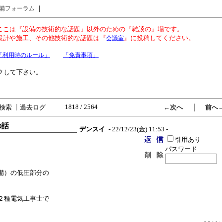
｜
備フォーラム
ここは『設備の技術的な話題』以外のための『雑談の』場です。
設計や施工、その他技術的な話題は『
』に投稿してください。
会議室
「利用時のルール」
「免責事項」
クして下さい。
1818 / 2564
｜
検索
┃
過去ログ
←次へ
前へ
の話
デンスイ
- 22/12/23(金) 11:53 -
引用あり
パスワード
備）の低圧部分の
。
２種電気工事士で