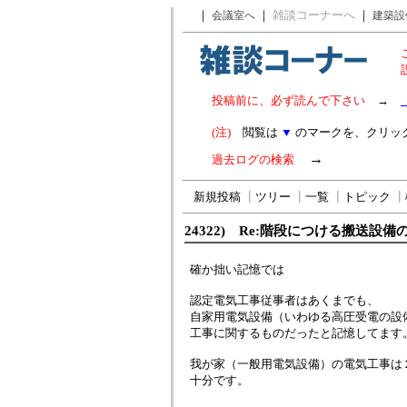
｜
｜
雑談コーナーへ
｜
会議室へ
建築設
投稿前に、必ず読んで下さい
→
(注)
閲覧は
▼
のマークを、クリッ
→
過去ログの検索
新規投稿
┃
ツリー
┃
一覧
┃
トピック
┃
24322) Re:階段につける搬送設備
確か拙い記憶では
認定電気工事従事者はあくまでも、
自家用電気設備（いわゆる高圧受電の設
工事に関するものだったと記憶してます
我が家（一般用電気設備）の電気工事は
十分です。