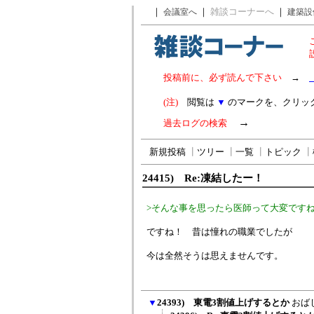
｜
｜
雑談コーナーへ
｜
会議室へ
建築設
投稿前に、必ず読んで下さい
→
(注)
閲覧は
▼
のマークを、クリッ
→
過去ログの検索
新規投稿
┃
ツリー
┃
一覧
┃
トピック
┃
24415) Re:凍結したー！
>そんな事を思ったら医師って大変です
ですね！ 昔は憧れの職業でしたが
今は全然そうは思えませんです。
▼
24393) 東電3割値上げするとか
おば