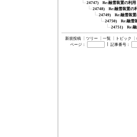
24747) Re:融雪装置の利用
24748) Re:融雪装置の
24749) Re:融雪装
24750) Re:融
24751) R
新規投稿
┃
ツリー
┃
一覧
┃
トピック
┃
┃
ページ：
記事番号：