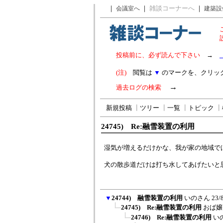
｜
｜
雑談コーナーへ
｜
会議室へ
建築設
投稿前に、必ず読んで下さい
→
(注)
閲覧は
▼
のマークを、クリッ
→
過去ログの検索
新規投稿
┃
ツリー
┃
一覧
┃
トピック
┃
24745) Re:融雪装置の利用
湿気が増えるだけかな、我が家の地域で
犬の散歩道だけは打ち水してあげたいと
▼
24744) 融雪装置の利用
いのさん
23/
24745) Re:融雪装置の利用
おば嬢
24746) Re:融雪装置の利用
い