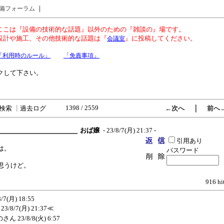
｜
備フォーラム
ここは『設備の技術的な話題』以外のための『雑談の』場です。
設計や施工、その他技術的な話題は『
』に投稿してください。
会議室
「利用時のルール」
「免責事項」
クして下さい。
1398 / 2559
｜
検索
┃
過去ログ
←次へ
前へ
おば嬢
- 23/8/7(月) 21:37 -
引用あり
は。
パスワード
思うけど。
916 hi
8/7(月) 18:55
23/8/7(月) 21:37
≪
のさん
23/8/8(火) 6:57