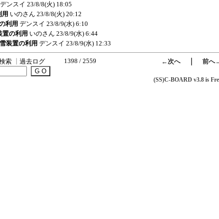
デンスイ
23/8/8(火) 18:05
利用
いのさん
23/8/8(火) 20:12
置の利用
デンスイ
23/8/9(水) 6:10
雪装置の利用
いのさん
23/8/9(水) 6:44
e:融雪装置の利用
デンスイ
23/8/9(水) 12:33
1398 / 2559
｜
検索
┃
過去ログ
←次へ
前へ
(SS)C-BOARD v3.8 is Fre