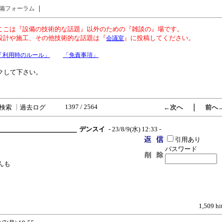
｜
備フォーラム
ここは『設備の技術的な話題』以外のための『雑談の』場です。
設計や施工、その他技術的な話題は『
』に投稿してください。
会議室
「利用時のルール」
「免責事項」
クして下さい。
1397 / 2564
｜
検索
┃
過去ログ
←次へ
前へ
デンスイ
- 23/8/9(水) 12:33 -
引用あり
パスワード
んも
1,509 hi