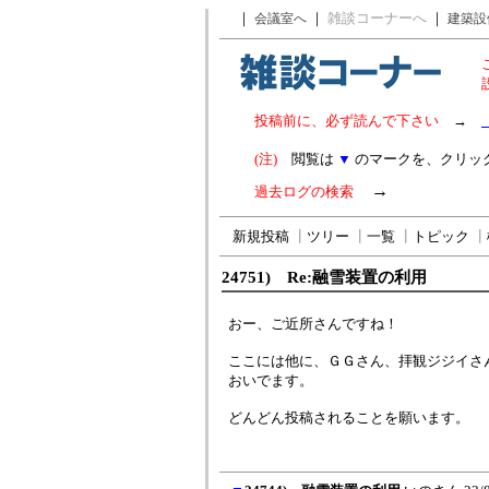
｜
｜
雑談コーナーへ
｜
会議室へ
建築設
投稿前に、必ず読んで下さい
→
(注)
閲覧は
▼
のマークを、クリッ
→
過去ログの検索
新規投稿
┃
ツリー
┃
一覧
┃
トピック
┃
24751) Re:融雪装置の利用
おー、ご近所さんですね！
ここには他に、ＧＧさん、拝観ジジイさ
おいでます。
どんどん投稿されることを願います。