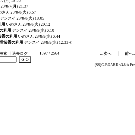
8/7(月) 18:55
23/8/7(月) 21:37
のさん
23/8/8(火) 6:57
デンスイ
23/8/8(火) 18:05
利用
いのさん
23/8/8(火) 20:12
置の利用
デンスイ
23/8/9(水) 6:10
雪装置の利用
いのさん
23/8/9(水) 6:44
e:融雪装置の利用
デンスイ
23/8/9(水) 12:33
≪
1397 / 2564
｜
検索
┃
過去ログ
←次へ
前へ
(SS)C-BOARD v3.8 is Fre