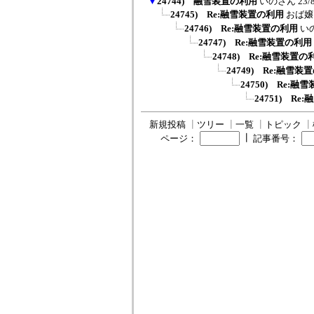
▼
24744) 融雪装置の利用
いのさん
23/
24745) Re:融雪装置の利用
おば嬢
24746) Re:融雪装置の利用
い
24747) Re:融雪装置の利用
24748) Re:融雪装置の
24749) Re:融雪装
24750) Re:融
24751) R
新規投稿
┃
ツリー
┃
一覧
┃
トピック
┃
┃
ページ：
記事番号：